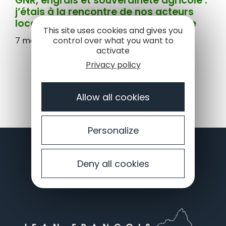
GNR, engrais et souveraineté agricole :
j’étais à la rencontre de nos acteurs
locaux avant le débat parlementaire
This site uses cookies and gives you
7 mai 2026
control over what you want to
activate
Privacy policy
Allow all cookies
Je veux rester informé 👉
Personalize
JE M'INSCRIS À LA NEWSLETTER
Deny all cookies