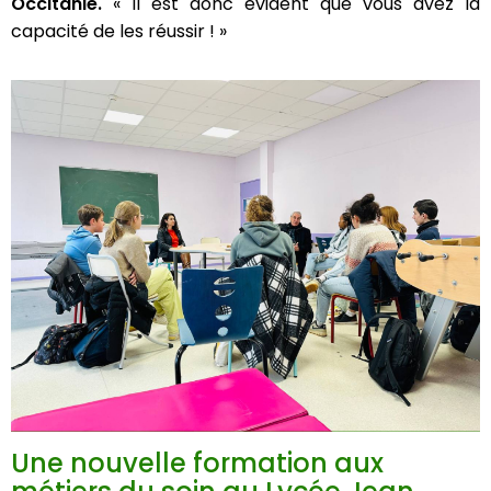
Occitanie.
« Il est donc évident que vous avez la
capacité de les réussir ! »
23 janvier 2023 / Saint-Affrique au Lycée Jean
Une nouvelle formation aux
Jaurès