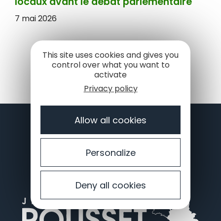
locaux avant le débat parlementaire
7 mai 2026
This site uses cookies and gives you
control over what you want to
activate
Privacy policy
Je veux rester informé 👉
Allow all cookies
JE M'INSCRIS À LA NEWSLETTER
Personalize
Deny all cookies