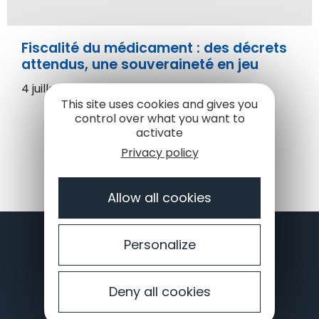
Fiscalité du médicament : des décrets
attendus, une souveraineté en jeu
4 juillet 2026
This site uses cookies and gives you
control over what you want to
activate
Privacy policy
Allow all cookies
Je veux rester informé 👉
JE M'INSCRIS À LA NEWSLETTER
Personalize
Deny all cookies